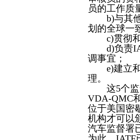
员的工作质
b)与其他监
划的全球一
c)贯彻和
d)负责I
调事宜；
e)建立和
理。
这5个监督署分
VDA-QM
位于美国密
机构才可以颁发
汽车监督署
为此，IAT