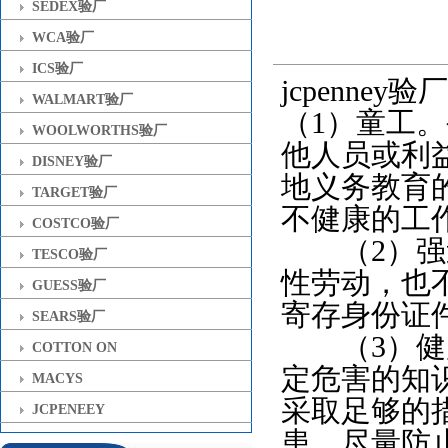
SEDEX验厂
WCA验厂
ICS验厂
jcpenne
WALMART验厂
（1）童工
WOOLWORTHS验厂
他人员或利
DISNEY验厂
地义务教育
TARGET验厂
不健康的工
COSTCO验厂
（2）强迫
TESCO验厂
性劳动，也
GUESS验厂
寄存身份证
SEARS验厂
（3）健康
COTTON ON
定危害的知
MACYS
采取足够的
JCPENEEY
患，尽量防