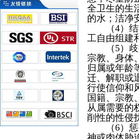
全卫生的生
的水；洁净
（4）结社
工自由组建
（5）歧视
宗教、身体
归属或年龄
迁、解职或
行使信仰和
国籍、宗教
从属需要的
削性的性侵
（6）惩戒
神或肉体胁