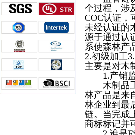
个过程，涉
COC认证
未经认证的
源于通过认
系使森林产
2.初级加工
主要是对木
1.产销监管
木制品工业
林产品是来
林企业到最
链。当完成上
商标标记并
2.谁是FS