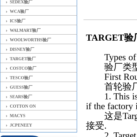
SEDEX验厂
WCA验厂
ICS验厂
WALMART验厂
TARGET
WOOLWORTHS验厂
DISNEY验厂
Types of A
TARGET验厂
验厂类
COSTCO验厂
First Roun
TESCO验厂
首轮验
GUESS验厂
1. This is Ta
SEARS验厂
if the factory 
COTTON ON
这是Targ
MACYS
接受.
JCPENEEY
2. Target pay