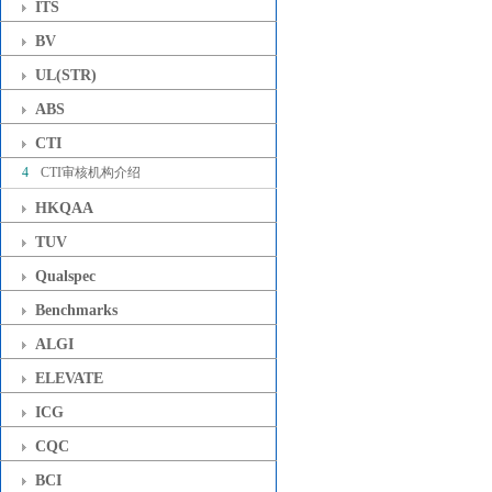
ITS
BV
UL(STR)
ABS
CTI
4
CTI审核机构介绍
HKQAA
TUV
Qualspec
Benchmarks
ALGI
ELEVATE
ICG
CQC
BCI