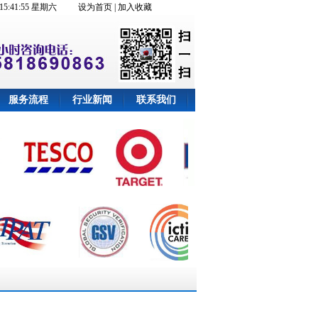
15:41:55 星期六
设为首页 | 加入收藏
服务流程
行业新闻
联系我们