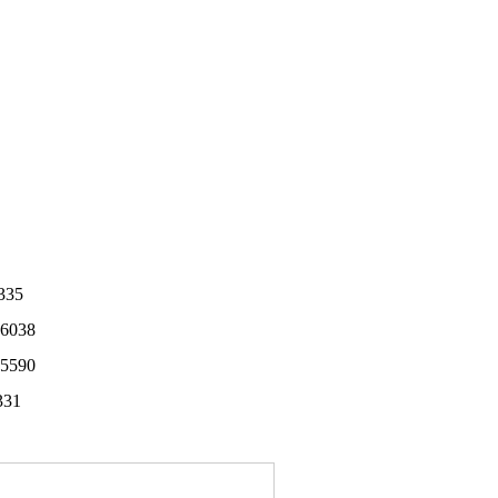
35
6038
5590
31